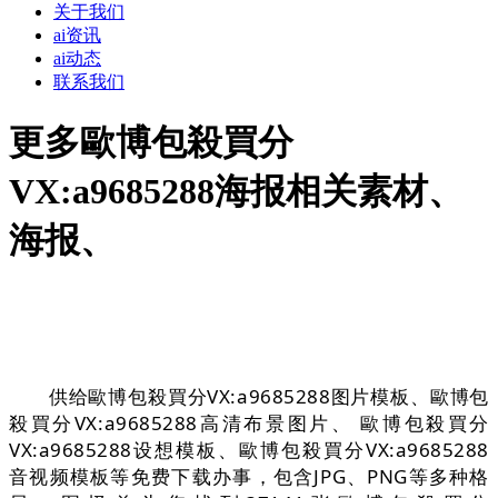
关于我们
ai资讯
ai动态
联系我们
更多歐博包殺買分
VX:a9685288海报相关素材、
海报、
供给歐博包殺買分VX:a9685288图片模板、歐博包
殺買分VX:a9685288高清布景图片、 歐博包殺買分
VX:a9685288设想模板、歐博包殺買分VX:a9685288
音视频模板等免费下载办事，包含JPG、PNG等多种格